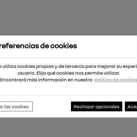
referencias de cookies
 para vidrio, azulejos y mat. abrasivos
ejos y mat. abrasivos
 utiliza cookies propias y de terceros para mejorar su exper
usuario. Elija qué cookies nos permite utilizar.
Encontrará más información en nuestra
política de cookie
Referencia:
4932213231
r las cookies
Rechazar opcionales
Ace