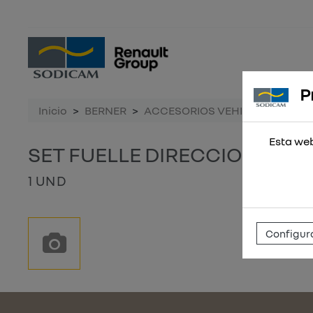
P
Inicio
BERNER
ACCESORIOS VEHICULO
SET
Esta web
SET FUELLE DIRECCION
1 UND
Configura