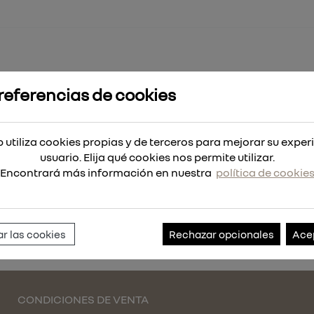
referencias de cookies
alla CONTRACTOR de repuesto BOLT™ -
 utiliza cookies propias y de terceros para mejorar su exper
ACTOR de repuesto BOLT™ -
usuario. Elija qué cookies nos permite utilizar.
Encontrará más información en nuestra
política de cookie
Referencia:
4932498238
r las cookies
Rechazar opcionales
Ace
CONDICIONES DE VENTA