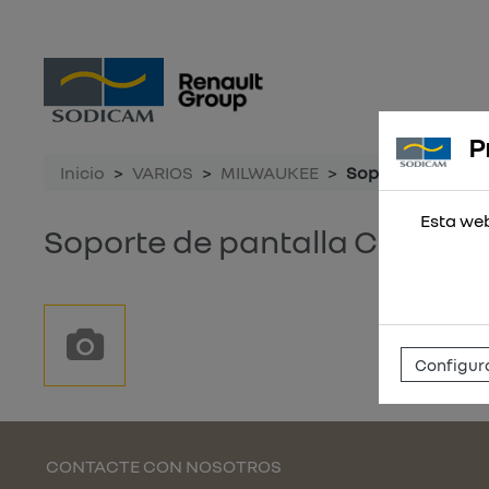
P
Inicio
VARIOS
MILWAUKEE
Soporte de pant
Esta web
Soporte de pantalla CONTR
Configura
CONTACTE CON NOSOTROS