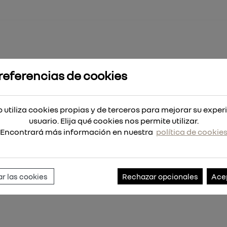
referencias de cookies
a hormigón 3x90mm - cil'
 - cil'
 utiliza cookies propias y de terceros para mejorar su exper
usuario. Elija qué cookies nos permite utilizar.
Encontrará más información en nuestra
política de cookie
Referencia:
4932471167
r las cookies
Rechazar opcionales
Ace