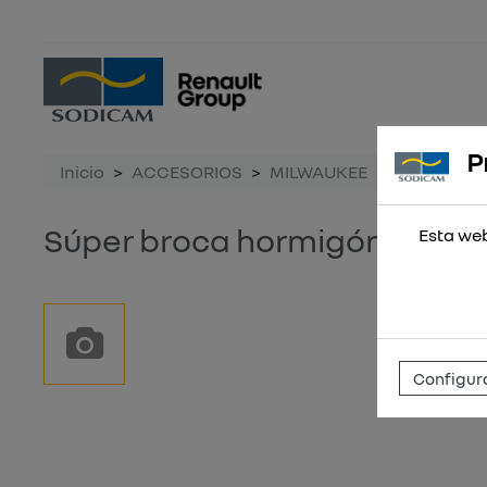
P
Inicio
ACCESORIOS
MILWAUKEE
Súper broc
Súper broca hormigón 3x90mm
Esta web
Configura