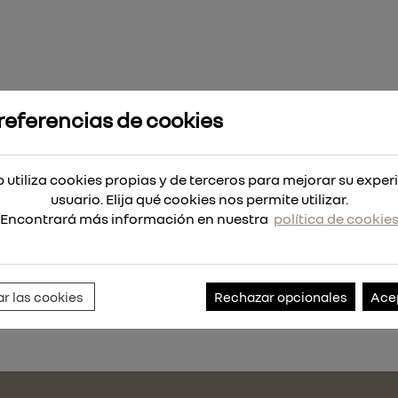
referencias de cookies
A DE SOPORTE ZIG-ZAG 50MM
 utiliza cookies propias y de terceros para mejorar su exper
50MM
usuario. Elija qué cookies nos permite utilizar.
Encontrará más información en nuestra
política de cookie
Referencia:
1002178-20
r las cookies
Rechazar opcionales
Ace