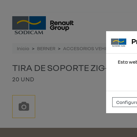
P
Inicio
BERNER
ACCESORIOS VEHICULO
TIR
Esta web
TIRA DE SOPORTE ZIG-ZAG 
20 UND
Configura