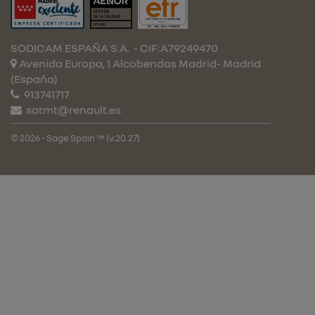
SODICAM ESPAÑA S.A.
- CIF:A79249470
Avenida Europa, 1 Alcobendas
Madrid-
Madrid
(España)
913741717
satmt@renault.es
© 2026 - Sage Spain ™ (v.20.27)