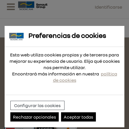
Identificarse
Preferencias de cookies
CONTACTE CON NOSOTROS
Esta web utiliza cookies propias y de terceros para
MAPA DEL SITIO
mejorar su experiencia de usuario. Elija qué cookies
nos permite utilizar.
POLÍTICA DE COOKIES
Encontrará más información en nuestra
política
AVISO LEGAL
de cookies
POLÍTICA DE PRIVACIDAD
CONDICIONES DE VENTA
POLÍTICA DE CALIDAD
Configurar las cookies
POLÍTICA DE USO
Rechazar opcionales
Aceptar todas
ACCEDE A NUESTRO CANAL DE DENUNCIAS