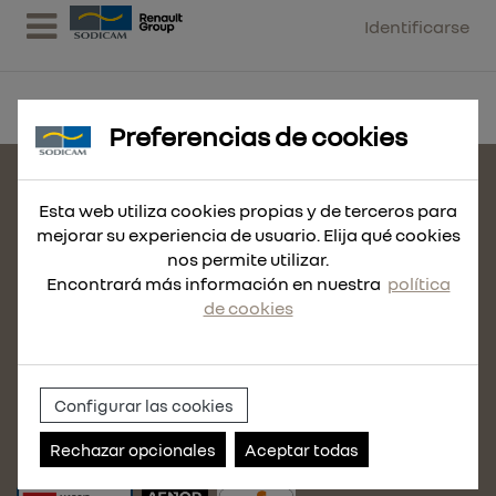
Identificarse
Preferencias de cookies
CONTACTE CON NOSOTROS
Esta web utiliza cookies propias y de terceros para
MAPA DEL SITIO
mejorar su experiencia de usuario. Elija qué cookies
nos permite utilizar.
POLÍTICA DE COOKIES
Encontrará más información en nuestra
política
AVISO LEGAL
de cookies
POLÍTICA DE PRIVACIDAD
CONDICIONES DE VENTA
POLÍTICA DE CALIDAD
Configurar las cookies
POLÍTICA DE USO
Rechazar opcionales
Aceptar todas
ACCEDE A NUESTRO CANAL DE DENUNCIAS