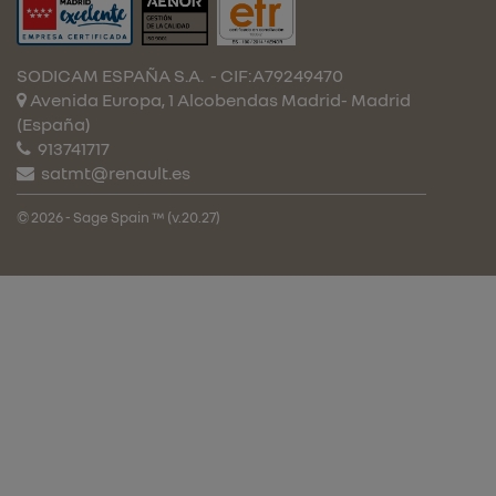
SODICAM ESPAÑA S.A.
- CIF:A79249470
Avenida Europa, 1 Alcobendas
Madrid-
Madrid
(España)
913741717
satmt@renault.es
© 2026 - Sage Spain ™ (v.20.27)