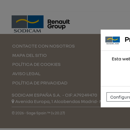
P
CONTACTE CON NOSOTROS
MAPA DEL SITIO
Esta web
POLÍTICA DE COOKIES
AVISO LEGAL
POLÍTICA DE PRIVACIDAD
SODICAM ESPAÑA S.A.
- CIF:A79249470
Configura
Avenida Europa, 1 Alcobendas
Madrid-
Madrid
(Espa
© 2026 - Sage Spain ™ (v.20.27)