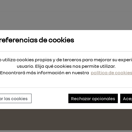
referencias de cookies
CONDICIONES DE VENTA
POLÍTICA DE CALIDAD
 utiliza cookies propias y de terceros para mejorar su exper
POLÍTICA DE USO
usuario. Elija qué cookies nos permite utilizar.
Encontrará más información en nuestra
política de cookie
ACCEDE A NUESTRO CANAL DE DENUNCIAS
913741717
satmt@renault.es
r las cookies
Rechazar opcionales
Ace
ña)