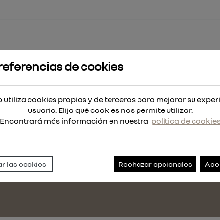
referencias de cookies
CONDICIONES DE VENTA
POLÍTICA DE CALIDAD
 utiliza cookies propias y de terceros para mejorar su exper
POLÍTICA DE USO
usuario. Elija qué cookies nos permite utilizar.
Encontrará más información en nuestra
política de cookie
ACCEDE A NUESTRO CANAL DE DENUNCIAS
913741717
satmt@renault.es
r las cookies
Rechazar opcionales
Ace
ña)