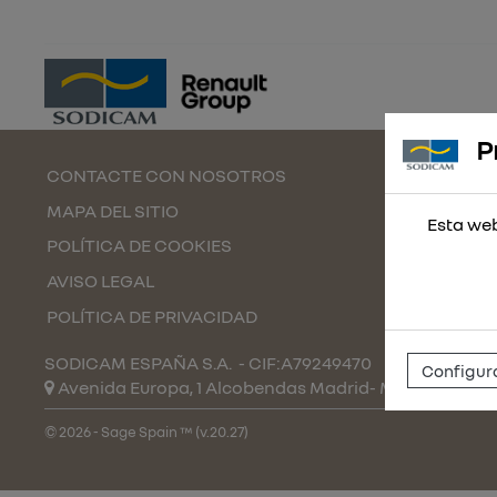
P
CONTACTE CON NOSOTROS
MAPA DEL SITIO
Esta web
POLÍTICA DE COOKIES
AVISO LEGAL
POLÍTICA DE PRIVACIDAD
SODICAM ESPAÑA S.A.
- CIF:A79249470
Configura
Avenida Europa, 1 Alcobendas
Madrid-
Madrid
(Espa
© 2026 - Sage Spain ™ (v.20.27)