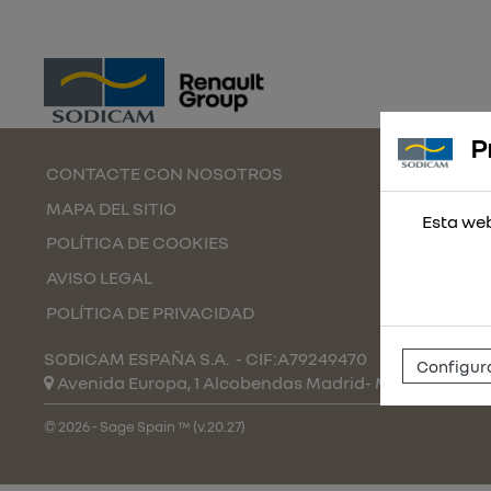
P
CONTACTE CON NOSOTROS
MAPA DEL SITIO
Esta web
POLÍTICA DE COOKIES
AVISO LEGAL
POLÍTICA DE PRIVACIDAD
SODICAM ESPAÑA S.A.
- CIF:A79249470
Configura
Avenida Europa, 1 Alcobendas
Madrid-
Madrid
(Espa
© 2026 - Sage Spain ™ (v.20.27)