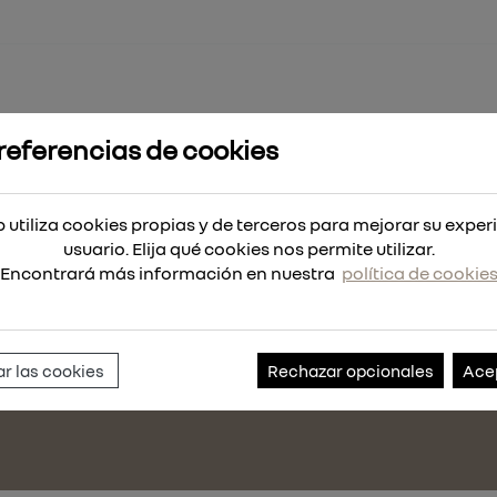
referencias de cookies
CONDICIONES DE VENTA
POLÍTICA DE CALIDAD
 utiliza cookies propias y de terceros para mejorar su exper
POLÍTICA DE USO
usuario. Elija qué cookies nos permite utilizar.
Encontrará más información en nuestra
política de cookie
ACCEDE A NUESTRO CANAL DE DENUNCIAS
913741717
satmt@renault.es
r las cookies
Rechazar opcionales
Ace
ña)