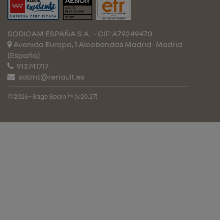
SODICAM ESPAÑA S.A.
- CIF:A79249470
Avenida Europa, 1 Alcobendas
Madrid-
Madrid
(España)
913741717
satmt@renault.es
© 2026 - Sage Spain ™ (v.20.27)