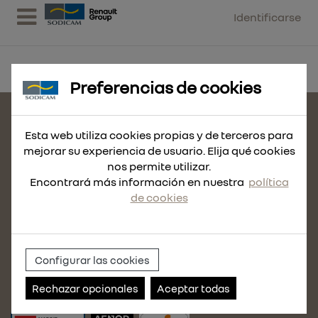
Identificarse
Preferencias de cookies
CONTACTE CON NOSOTROS
Esta web utiliza cookies propias y de terceros para
MAPA DEL SITIO
mejorar su experiencia de usuario. Elija qué cookies
nos permite utilizar.
POLÍTICA DE COOKIES
Encontrará más información en nuestra
política
AVISO LEGAL
de cookies
POLÍTICA DE PRIVACIDAD
CONDICIONES DE VENTA
POLÍTICA DE CALIDAD
Configurar las cookies
POLÍTICA DE USO
Rechazar opcionales
Aceptar todas
ACCEDE A NUESTRO CANAL DE DENUNCIAS