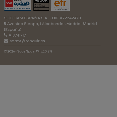
SODICAM ESPAÑA S.A.
- CIF:A79249470
Avenida Europa, 1 Alcobendas
Madrid-
Madrid
(España)
913741717
satmt@renault.es
© 2026 - Sage Spain ™ (v.20.27)