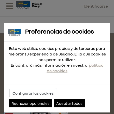
Identificarse
Preferencias de cookies
CONTACTE CON NOSOTROS
Esta web utiliza cookies propias y de terceros para
MAPA DEL SITIO
mejorar su experiencia de usuario. Elija qué cookies
nos permite utilizar.
POLÍTICA DE COOKIES
Encontrará más información en nuestra
política
AVISO LEGAL
de cookies
POLÍTICA DE PRIVACIDAD
CONDICIONES DE VENTA
POLÍTICA DE CALIDAD
Configurar las cookies
POLÍTICA DE USO
Rechazar opcionales
Aceptar todas
ACCEDE A NUESTRO CANAL DE DENUNCIAS