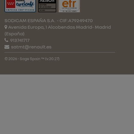
SODICAM ESPAÑA S.A.
- CIF:A79249470
Avenida Europa, 1 Alcobendas
Madrid-
Madrid
(España)
913741717
satmt@renault.es
© 2026 - Sage Spain ™ (v.20.27)