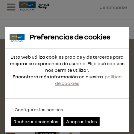
Identificarse
Preferencias de cookies
CONTACTE CON NOSOTROS
Esta web utiliza cookies propias y de terceros para
MAPA DEL SITIO
mejorar su experiencia de usuario. Elija qué cookies
nos permite utilizar.
POLÍTICA DE COOKIES
Encontrará más información en nuestra
política
AVISO LEGAL
de cookies
POLÍTICA DE PRIVACIDAD
CONDICIONES DE VENTA
POLÍTICA DE CALIDAD
Configurar las cookies
POLÍTICA DE USO
Rechazar opcionales
Aceptar todas
ACCEDE A NUESTRO CANAL DE DENUNCIAS